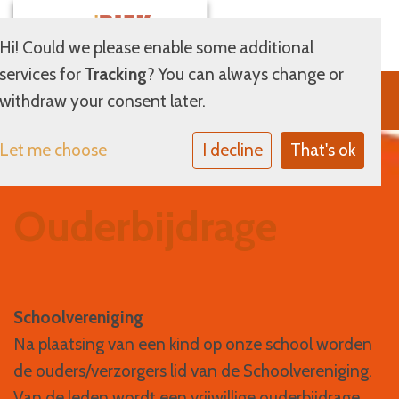
Hi! Could we please enable some additional
services for
Tracking
? You can always change or
withdraw your consent later.
Let me choose
I decline
That's ok
Ouderbijdrage
Schoolvereniging
Na plaatsing van een kind op onze school worden
de ouders/verzorgers lid van de Schoolvereniging.
Van de leden wordt een vrijwillige ouderbijdrage