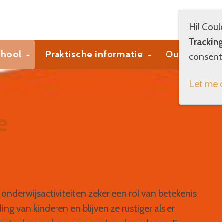
Hi! Coul
Trackin
chool
Praktische informatie
Ouders
consent 
Let me 
e
onderwijsactiviteiten zeker een rol van betekenis
g van kinderen en blijven ze rustiger als er