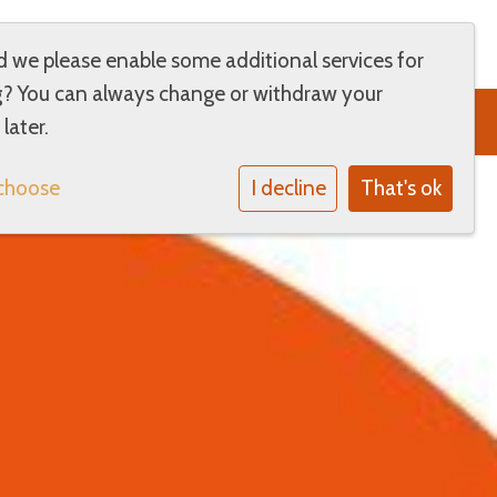
d we please enable some additional services for
g
? You can always change or withdraw your
Contact
later.
choose
I decline
That's ok