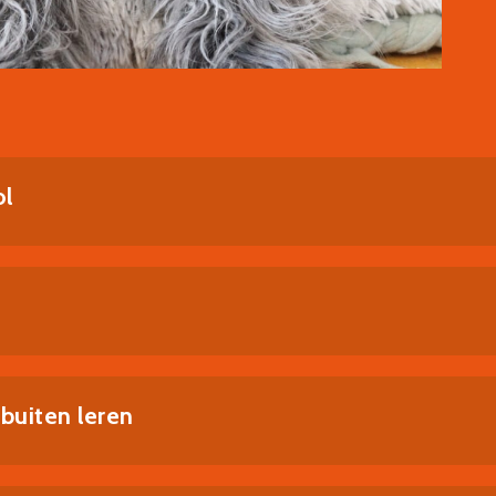
ol
uiten leren