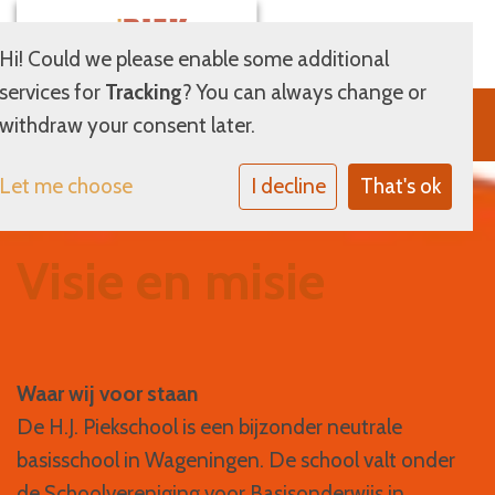
Hi! Could we please enable some additional
services for
Tracking
? You can always change or
withdraw your consent later.
Let me choose
I decline
That's ok
Visie en misie
Waar wij voor staan
De H.J. Piekschool is een bijzonder neutrale
basisschool in Wageningen. De school valt onder
de Schoolvereniging voor Basisonderwijs in